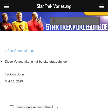
Star Trek Vorlesung
Zum
startrekvorlesung.de
primären
Such
Inhalt
springen
Star Trek Vorlesung
« Alle Veranstaltungen
Diese Veranstaltung hat bereits stattgefunden.
FedCon Bonn
Mai 30, 2025
Zum Kalender hinzufügen