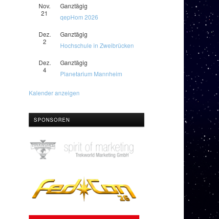
Nov.
Ganztägig
21
qepHom 2026
Dez.
Ganztägig
2
Hochschule in Zweibrücken
Dez.
Ganztägig
4
Planetarium Mannheim
Kalender anzeigen
SPONSOREN