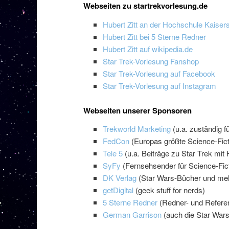
Webseiten zu startrekvorlesung.de
Hubert Zitt an der Hochschule Kaisers
Hubert Zitt bei 5 Sterne Redner
Hubert Zitt auf wikipedia.de
Star Trek-Vorlesung Fanshop
Star Trek-Vorlesung auf Facebook
Star Trek-Vorlesung auf Instagram
Webseiten unserer Sponsoren
Trekworld Marketing
(u.a. zuständig f
FedCon
(Europas größte Science-Fict
Tele 5
(u.a. Beiträge zu Star Trek mit H
SyFy
(Fernsehsender für Science-Fict
DK Verlag
(Star Wars-Bücher und me
getDigital
(geek stuff for nerds)
5 Sterne Redner
(Redner- und Refere
German Garrison
(auch die Star Wars