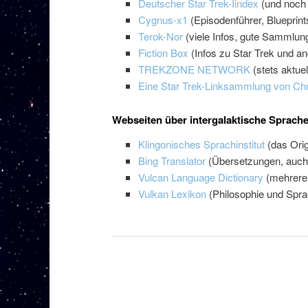
Deutscher Star Trek-Iindex
(und noch 
Cygnus-x1
(Episodenführer, Blueprint
Terok-Nor
(viele Infos, gute Sammlung
Fiction Box
(Infos zu Star Trek und a
TREKZONE NETWORK
(stets aktuel
Eine Star Trek-Linksammlung von Chr
Webseiten über intergalaktische Sprach
Klingonisches Sprachinstitut
(das Orig
Bing Translator
(Übersetzungen, auch K
Vulcan Language Dictionary
(mehrere 
Vulkan Lexikon
(Philosophie und Spra