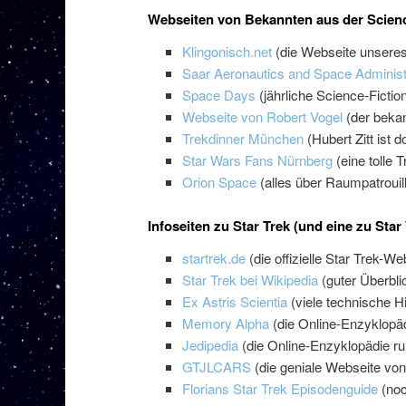
Webseiten von Bekannten aus der Scien
Klingonisch.net
(die Webseite unseres 
Saar Aeronautics and Space Administ
Space Days
(jährliche Science-Ficti
Webseite von Robert Vogel
(der bekan
Trekdinner München
(Hubert Zitt ist d
Star Wars Fans Nürnberg
(eine tolle T
Orion Space
(alles über Raumpatroui
Infoseiten zu Star Trek (und eine zu Star
startrek.de
(die offizielle Star Trek-We
Star Trek bei Wikipedia
(guter Überblic
Ex Astris Scientia
(viele technische H
Memory Alpha
(die Online-Enzyklopäd
Jedipedia
(die Online-Enzyklopädie r
GTJLCARS
(die geniale Webseite vo
Florians Star Trek Episodenguide
(noc