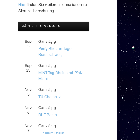
Hier
finden Sie weitere Informationen zur
Sternzeitberechnung
NÄCHSTE MISSIONEN
Sep.
Ganztägig
5
Perry Rhodan-Tage
Braunschweig
Sep.
Ganztägig
23
MINT-Tag Rheinland-Pfalz
Mainz
Nov.
Ganztägig
5
TU Chemnitz
Nov.
Ganztägig
6
BHT Berlin
Nov.
Ganztägig
7
Futurium Berlin