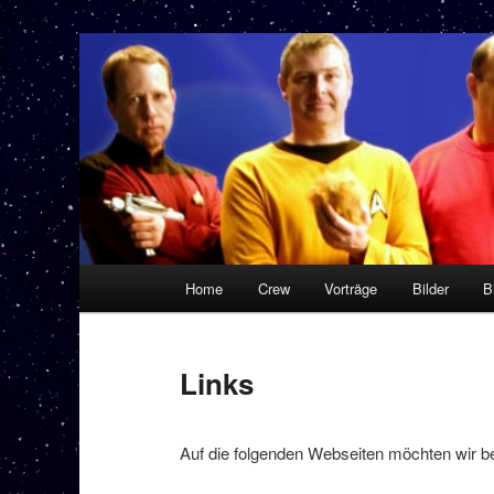
Zum
startrekvorlesung.de
primären
Inhalt
Star Trek Vorlesung
springen
Hauptmenü
Home
Crew
Vorträge
Bilder
B
Links
Auf die folgenden Webseiten möchten wir b