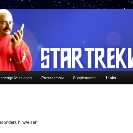
isherige Missionen
Pressearchiv
Supplemental
Links
esonders hinweisen: